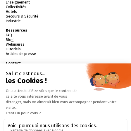
Enseignement
Collectivités
Hôtels
Secours & Sécurité
Industrie
Ressources
FAQ
Blog
Webinaires
Tutoriels
Articles de presse
Contact
contact@batifire.fr
04 79 61 81 90
Demander une démo
Essayer gratuitement
Devenir partenaire
Télécharger l'application
Dossier de presse (PDF)
Livres Blancs (PDF)
Tester vos connaissances
Suivez-nous