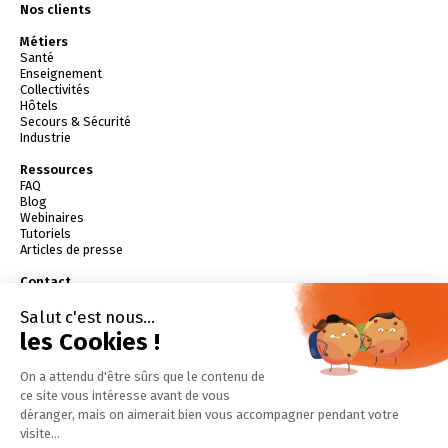
Nos clients
Métiers
Santé
Enseignement
Collectivités
Hôtels
Secours & Sécurité
Industrie
Ressources
FAQ
Blog
Webinaires
Tutoriels
Articles de presse
Contact
contact@batifire.fr
04 79 61 81 90
Demander une démo
Essayer gratuitement
Devenir partenaire
Télécharger l'application
Dossier de presse (PDF)
Livres Blancs (PDF)
Tester vos connaissances