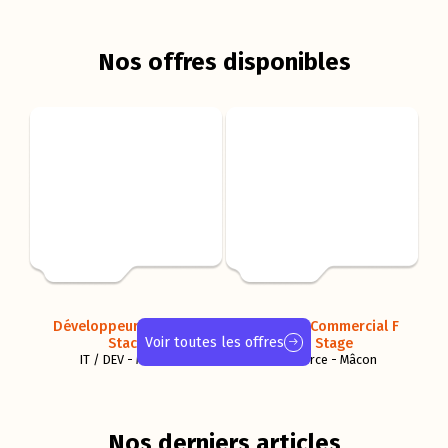
R & D
RH
Nos offres disponibles
Développeur F / H Full
Assistant Commercial F
Voir toutes les offres
Stack
/ H Stage
IT / DEV - Mâcon
Commerce - Mâcon
Nos derniers articles