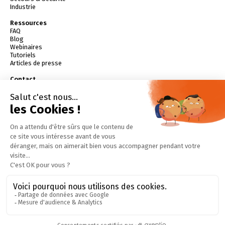
Industrie
Ressources
FAQ
Blog
Webinaires
Tutoriels
Articles de presse
Contact
contact@batifire.fr
04 79 61 81 90
Demander une démo
Essayer gratuitement
Devenir partenaire
Télécharger l'application
Dossier de presse (PDF)
Livres Blancs (PDF)
Tester vos connaissances
Suivez-nous
Je suis
intervenant
secours
© BatiFire 2026