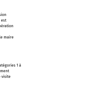
sion
 est
pération
le maire
tégories 1 à
rement
 visite