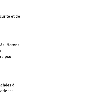
curité et de
gée. Notons
ent
ire pour
nchées à
évidence