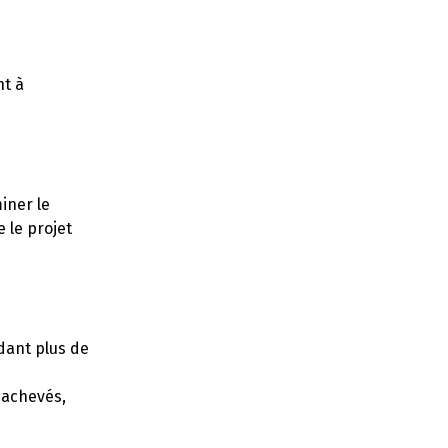
nt à
iner le
e le projet
dant plus de
 achevés,