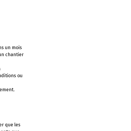
ins un mois
un chantier
a
nditions ou
tement.
er que les