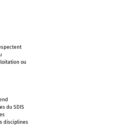
respectent
u
loitation ou
rend
es du SDIS
es
 disciplines