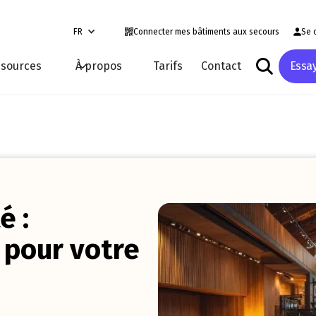
FR
Connecter mes bâtiments aux secours
Se 
sources
À propos
Tarifs
Contact
Essa
é :
e pour votre